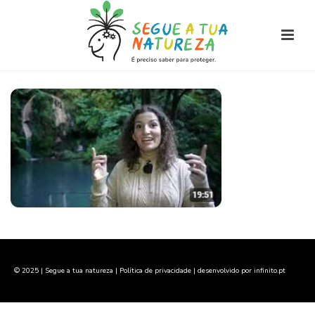
© 2025 | Segue a tua natureza |
Política de privacidade
| desenvolvido por
infinito.pt