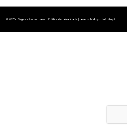
© 2025 | Segue a tua natureza |
Política de privacidade
| desenvolvido por
infinito.pt