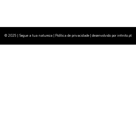
© 2025 | Segue a tua natureza |
Política de privacidade
| desenvolvido por
infinito.pt